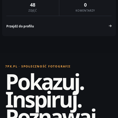
48
0
ZDJĘĆ
KOMENTARZY
Przejdź do profilu
7PX.PL · SPOŁECZNOŚĆ FOTOGRAFII
Pokazuj.
Inspiruj.
Poznawaj.