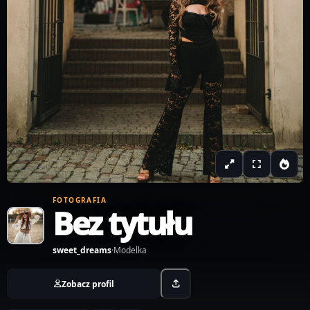
FOTOGRAFIA
Bez tytułu
sweet_dreams
·
Modelka
Zobacz profil