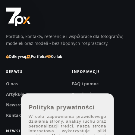
Portfolio, kontakty, referencje i współprace dla fotografów,
modelek oraz modeli - bez zbędnych rozpraszaczy.
Odkrywaj
Portfolia
Collab
SERWIS
INFORMACJE
O nas
FAQ i pomoc
Artykuły
Regulaminy
Newsroom
Prywatność
Polityka prywatności
Kontakt
W celu zapewnienia prawidłowego
działania strony, analizy ruchu oraz
personalizacji treści, nasza strona
internetowa wykorzystuje pliki
NEWSLETTER