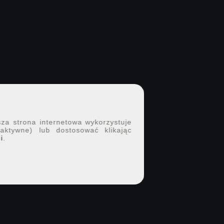
sza strona internetowa wykorzystuje
 aktywne) lub dostosować klikając
i
.