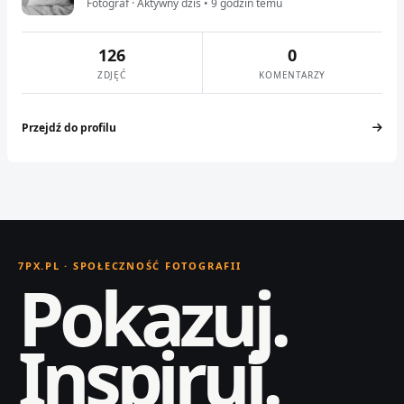
Fotograf · Aktywny dziś • 9 godzin temu
126
0
ZDJĘĆ
KOMENTARZY
Przejdź do profilu
7PX.PL · SPOŁECZNOŚĆ FOTOGRAFII
Pokazuj.
Inspiruj.