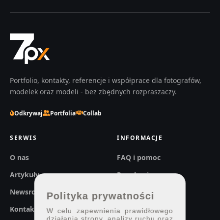
Portfolio, kontakty, referencje i współprace dla fotografów,
modelek oraz modeli - bez zbędnych rozpraszaczy.
Odkrywaj
Portfolia
Collab
SERWIS
INFORMACJE
O nas
FAQ i pomoc
Artykuły
Regulaminy
Newsroom
Prywatność
Polityka prywatności
Kontakt
W celu zapewnienia prawidłowego
działania strony, analizy ruchu oraz