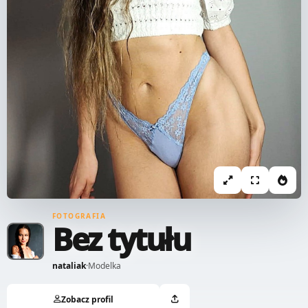
FOTOGRAFIA
Bez tytułu
nataliak
·
Modelka
Zobacz profil