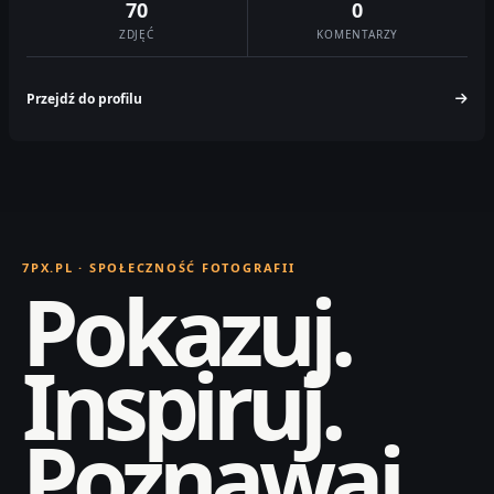
70
0
ZDJĘĆ
KOMENTARZY
Przejdź do profilu
7PX.PL · SPOŁECZNOŚĆ FOTOGRAFII
Pokazuj.
Inspiruj.
Poznawaj.