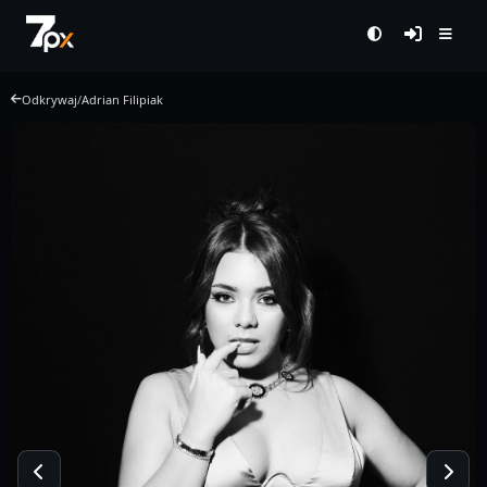
Odkrywaj
/
Adrian Filipiak