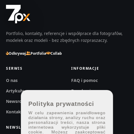
Portfolio, kontakty, referencje i współprace dla fotografów,
modelek oraz modeli - bez zbędnych rozpraszaczy.
Odkrywaj
Portfolia
Collab
SERWIS
INFORMACJE
O nas
FAQ i pomoc
Artykuły
Regulaminy
Newsroom
Prywatność
Polityka prywatności
Kontakt
W celu zapewnienia prawidłowego
działania strony, analizy ruchu oraz
personalizacji treści, nasza strona
NEWSLETTER
internetowa wykorzystuje pliki
cookie. Możesz zaakceptować