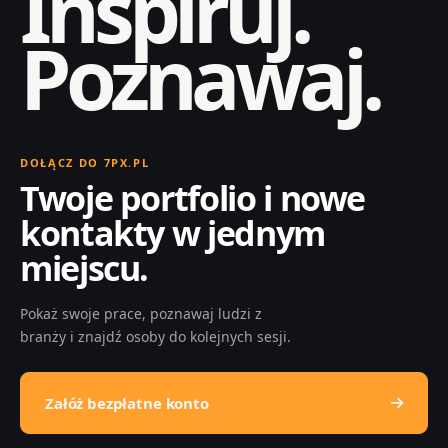
Inspiruj.
Poznawaj.
DOŁĄCZ DO 7PX.PL
Twoje portfolio i nowe
kontakty w jednym
miejscu.
Pokaż swoje prace, poznawaj ludzi z
branży i znajdź osoby do kolejnych sesji.
Załóż bezpłatne konto