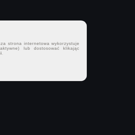
sza strona internetowa wykorzystuje
 aktywne) lub dostosować klikając
i
.
DOŁĄCZ DO 7PX.PL
Twoje portfolio i nowe