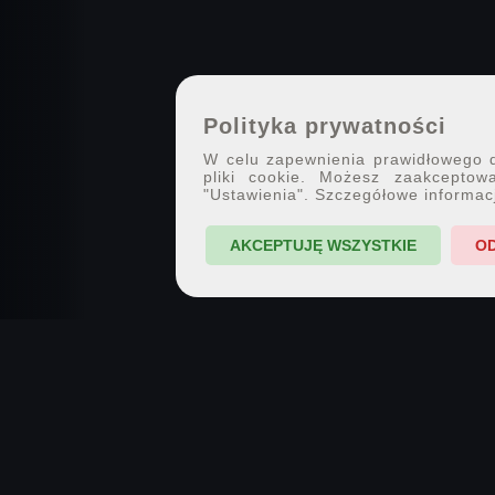
Polityka prywatności
W celu zapewnienia prawidłowego dz
pliki cookie. Możesz zaakceptowa
"Ustawienia". Szczegółowe informac
AKCEPTUJĘ WSZYSTKIE
O
7PX.PL · SPOŁECZNOŚĆ FOTOGRAFII