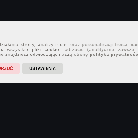
iałania strony, analizy ruchu oraz personalizacji treści, na
ć wszystkie pliki cookie, odrzucić (analityczne zawsze
je znajdziesz odwiedzając naszą stronę
polityka prywatnośc
DRZUĆ
USTAWIENIA