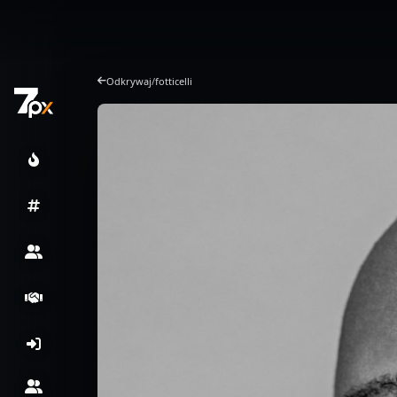
Odkrywaj
/
fotticelli