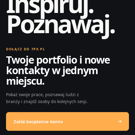
Inspiruj.
Poznawaj.
DOŁĄCZ DO 7PX.PL
Twoje portfolio i nowe
kontakty w jednym
miejscu.
Pokaż swoje prace, poznawaj ludzi z
branży i znajdź osoby do kolejnych sesji.
Załóż bezpłatne konto