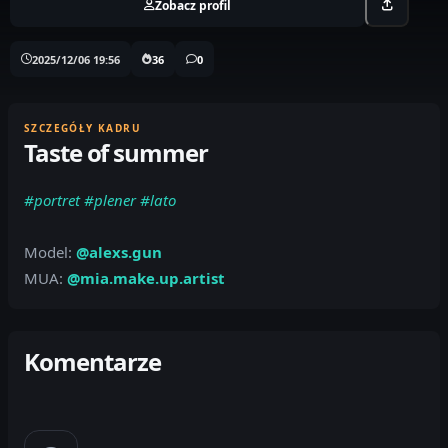
Zobacz profil
2025/12/06 19:56
36
0
SZCZEGÓŁY KADRU
Taste of summer
#portret
#plener
#lato
Model:
@alexs.gun
MUA:
@mia.make.up.artist
Komentarze