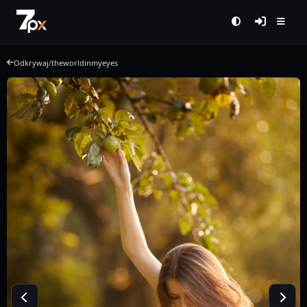
Odkrywaj
/
theworldinmyeyes