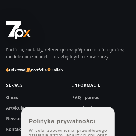
Portfolio, kontakty, referencje i współprace dla fotografów,
modelek oraz modeli - bez zbędnych rozpraszaczy.
Odkrywaj
Portfolia
Collab
SERWIS
INFORMACJE
O nas
FAQ i pomoc
Artykuły
Regulaminy
Newsroom
Prywatność
Polityka prywatności
Kontakt
W celu zapewnienia prawidłowego
działania strony, analizy ruchu oraz