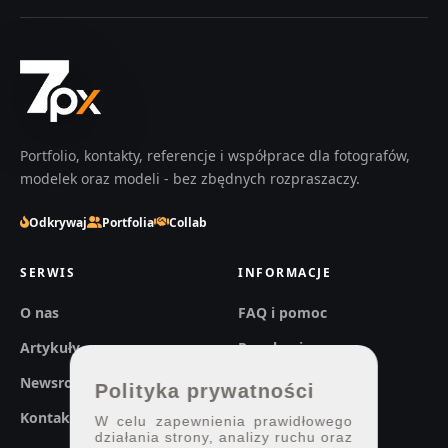
Portfolio, kontakty, referencje i współprace dla fotografów,
modelek oraz modeli - bez zbędnych rozpraszaczy.
Odkrywaj
Portfolia
Collab
SERWIS
INFORMACJE
O nas
FAQ i pomoc
Artykuły
Regulaminy
Newsroom
Prywatność
Polityka prywatności
Kontakt
W celu zapewnienia prawidłowego
działania strony, analizy ruchu oraz