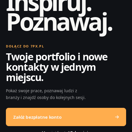
Inspiruj.
Poznawaj.
DOŁĄCZ DO 7PX.PL
Twoje portfolio i nowe
kontakty w jednym
miejscu.
Pokaż swoje prace, poznawaj ludzi z
branży i znajdź osoby do kolejnych sesji.
Załóż bezpłatne konto