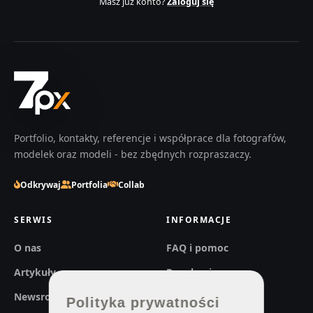
Masz już konto?
Zaloguj się
Portfolio, kontakty, referencje i współprace dla fotografów,
modelek oraz modeli - bez zbędnych rozpraszaczy.
Odkrywaj
Portfolia
Collab
SERWIS
INFORMACJE
O nas
FAQ i pomoc
Artykuły
Regulaminy
Newsroom
Prywatność
Polityka prywatności