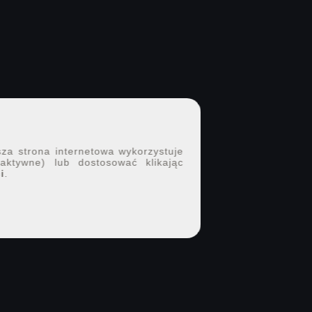
sza strona internetowa wykorzystuje
 aktywne) lub dostosować klikając
i
.