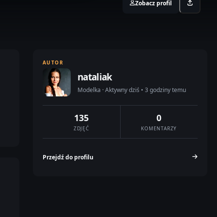
Zobacz profil
AUTOR
nataliak
Modelka · Aktywny dziś • 3 godziny temu
135
0
ZDJĘĆ
KOMENTARZY
Przejdź do profilu