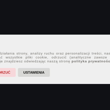
iałania strony, analizy ruchu oraz personalizacji treści, na
ć wszystkie pliki cookie, odrzucić (analityczne zawsze
je znajdziesz odwiedzając naszą stronę
polityka prywatnośc
DRZUĆ
USTAWIENIA