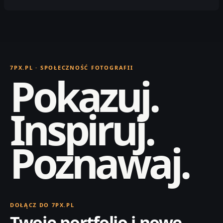
7PX.PL · SPOŁECZNOŚĆ FOTOGRAFII
Pokazuj.
Inspiruj.
Poznawaj.
DOŁĄCZ DO 7PX.PL
Twoje portfolio i nowe