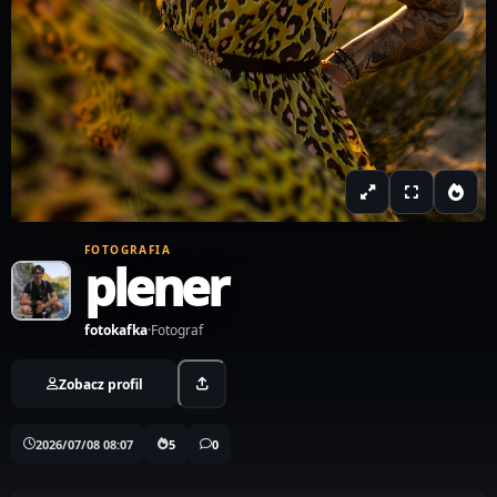
FOTOGRAFIA
plener
fotokafka
·
Fotograf
Zobacz profil
2026/07/08 08:07
5
0