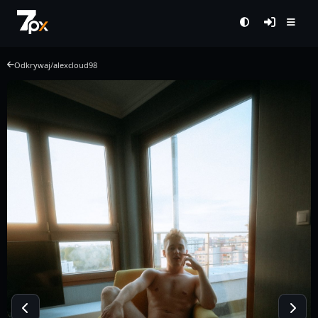
Odkrywaj
/
alexcloud98