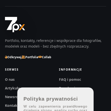
Portfolio, kontakty, referencje i współprace dla fotografów,
modelek oraz modeli - bez zbędnych rozpraszaczy.
Odkrywaj
Portfolia
Collab
SERWIS
INFORMACJE
O nas
FAQ i pomoc
Artykuły
Regulaminy
Newsroom
Prywatność
Polityka prywatności
Kontakt
W celu zapewnienia prawidłowego
działania strony, analizy ruchu oraz