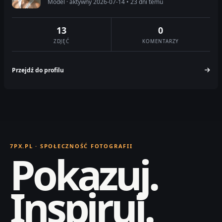
Model · aktywny 2026-07-14 • 23 dni temu
13
0
ZDJĘĆ
KOMENTARZY
Przejdź do profilu
7PX.PL · SPOŁECZNOŚĆ FOTOGRAFII
Pokazuj.
Inspiruj.