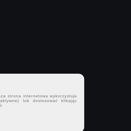
sza strona internetowa wykorzystuje
 aktywne) lub dostosować klikając
i
.