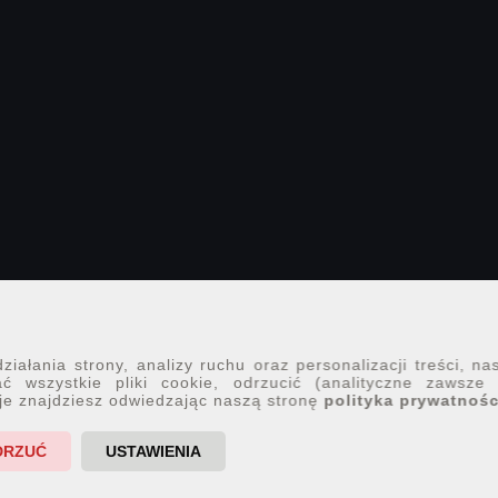
iałania strony, analizy ruchu oraz personalizacji treści, na
ć wszystkie pliki cookie, odrzucić (analityczne zawsze
je znajdziesz odwiedzając naszą stronę
polityka prywatnośc
DRZUĆ
USTAWIENIA