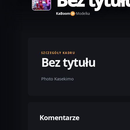
KaBoom
·
Modelka
SZCZEGÓŁY KADRU
Bez tytułu
Photo Kasekimo
Komentarze