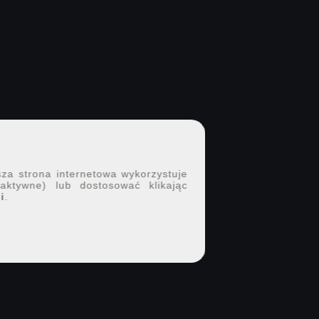
sza strona internetowa wykorzystuje
 aktywne) lub dostosować klikając
i
.