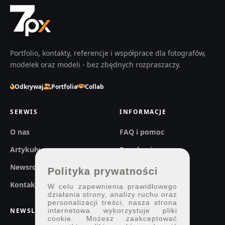
Portfolio, kontakty, referencje i współprace dla fotografów,
modelek oraz modeli - bez zbędnych rozpraszaczy.
Odkrywaj
Portfolia
Collab
SERWIS
INFORMACJE
O nas
FAQ i pomoc
Artykuły
Regulaminy
Newsroom
Prywatność
Polityka prywatności
Kontakt
W celu zapewnienia prawidłowego
działania strony, analizy ruchu oraz
personalizacji treści, nasza strona
NEWSLETTER
internetowa wykorzystuje pliki
cookie. Możesz zaakceptować