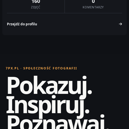
160
0
ZDJĘĆ
KOMENTARZY
Przejdź do profilu
7PX.PL · SPOŁECZNOŚĆ FOTOGRAFII
Pokazuj.
Inspiruj.
Poznawaj.