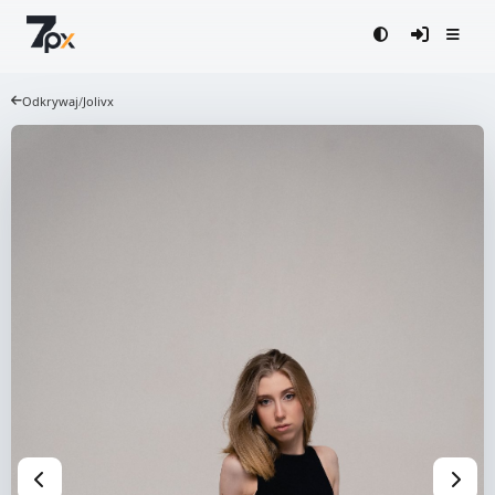
Odkrywaj
/
Jolivx