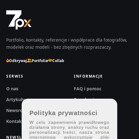
Portfolio, kontakty, referencje i współprace dla fotografów,
modelek oraz modeli - bez zbędnych rozpraszaczy.
Odkrywaj
Portfolia
Collab
SERWIS
INFORMACJE
O nas
FAQ i pomoc
Artykuły
Regulaminy
Newsroom
Prywatność
Polityka prywatności
Kontakt
W celu zapewnienia prawidłowego
działania strony, analizy ruchu oraz
personalizacji treści, nasza strona
NEWSLETTER
internetowa wykorzystuje pliki