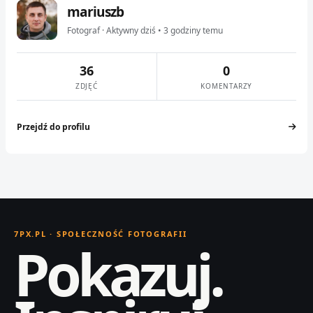
mariuszb
Fotograf · Aktywny dziś • 3 godziny temu
36
0
ZDJĘĆ
KOMENTARZY
Przejdź do profilu
7PX.PL · SPOŁECZNOŚĆ FOTOGRAFII
Pokazuj.