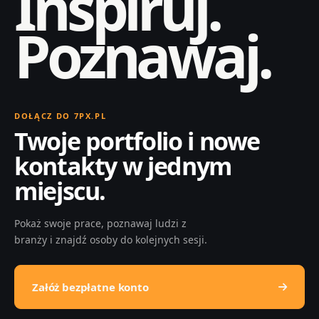
Inspiruj.
Poznawaj.
DOŁĄCZ DO 7PX.PL
Twoje portfolio i nowe
kontakty w jednym
miejscu.
Pokaż swoje prace, poznawaj ludzi z
branży i znajdź osoby do kolejnych sesji.
Załóż bezpłatne konto