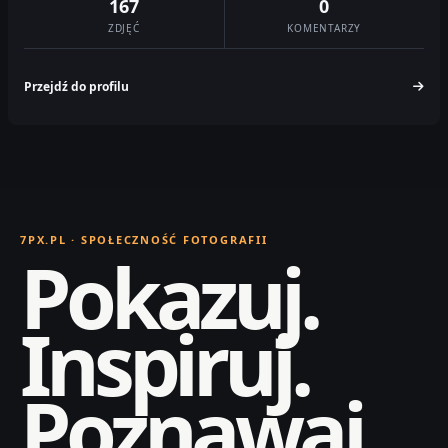
167
0
ZDJĘĆ
KOMENTARZY
Przejdź do profilu
7PX.PL · SPOŁECZNOŚĆ FOTOGRAFII
Pokazuj.
Inspiruj.
Poznawaj.