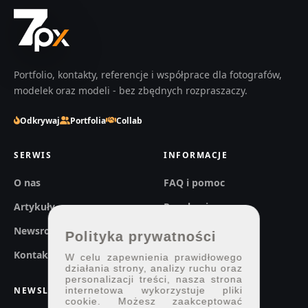
Portfolio, kontakty, referencje i współprace dla fotografów,
modelek oraz modeli - bez zbędnych rozpraszaczy.
Odkrywaj
Portfolia
Collab
SERWIS
INFORMACJE
O nas
FAQ i pomoc
Artykuły
Regulaminy
Newsroom
Prywatność
Polityka prywatności
Kontakt
W celu zapewnienia prawidłowego
działania strony, analizy ruchu oraz
personalizacji treści, nasza strona
NEWSLETTER
internetowa wykorzystuje pliki
cookie. Możesz zaakceptować