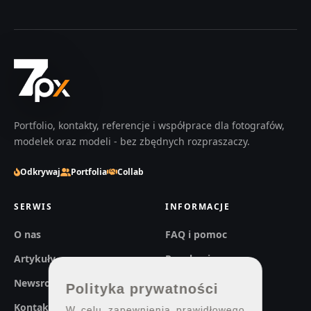
Portfolio, kontakty, referencje i współprace dla fotografów,
modelek oraz modeli - bez zbędnych rozpraszaczy.
Odkrywaj
Portfolia
Collab
SERWIS
INFORMACJE
O nas
FAQ i pomoc
Artykuły
Regulaminy
Newsroom
Prywatność
Polityka prywatności
Kontakt
W celu zapewnienia prawidłowego