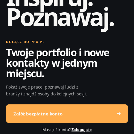
Poznawaj.
DOŁĄCZ DO 7PX.PL
Twoje portfolio i nowe
kontakty w jednym
miejscu.
Pokaż swoje prace, poznawaj ludzi z
branży i znajdź osoby do kolejnych sesji.
Załóż bezpłatne konto
Masz już konto?
Zaloguj się