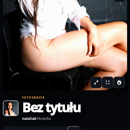
FOTOGRAFIA
Bez tytułu
nataliak
·
Modelka