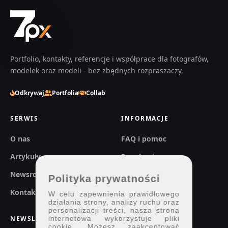
Portfolio, kontakty, referencje i współprace dla fotografów,
modelek oraz modeli - bez zbędnych rozpraszaczy.
Odkrywaj
Portfolia
Collab
SERWIS
INFORMACJE
O nas
FAQ i pomoc
Artykuły
Regulaminy
Newsroom
Prywatność
Polityka prywatności
Kontakt
W celu zapewnienia prawidłowego
działania strony, analizy ruchu oraz
personalizacji treści, nasza strona
internetowa wykorzystuje pliki
NEWSLETTER
cookie. Możesz zaakceptować