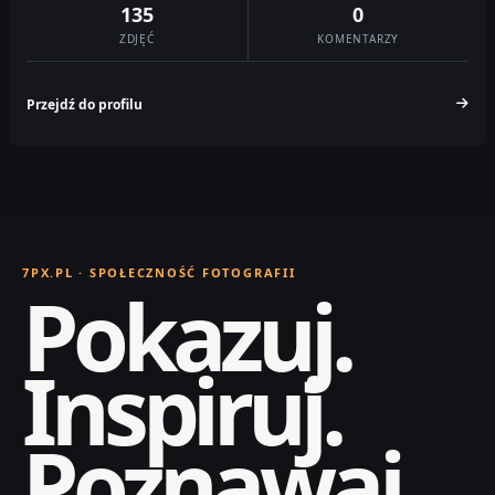
135
0
ZDJĘĆ
KOMENTARZY
Przejdź do profilu
7PX.PL · SPOŁECZNOŚĆ FOTOGRAFII
Pokazuj.
Inspiruj.
Poznawaj.