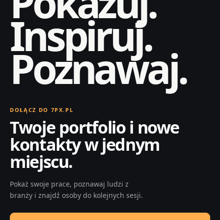
Pokazuj.
Inspiruj.
Poznawaj.
DOŁĄCZ DO 7PX.PL
Twoje portfolio i nowe
kontakty w jednym
miejscu.
Pokaż swoje prace, poznawaj ludzi z
branży i znajdź osoby do kolejnych sesji.