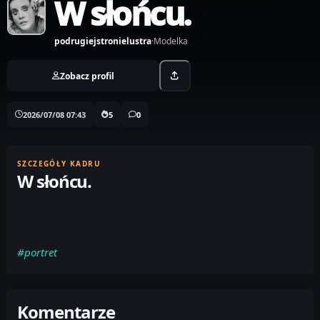
W słońcu.
podrugiejstronielustra
·
Modelka
Zobacz profil
2026/07/08 07:43
5
0
SZCZEGÓŁY KADRU
W słońcu.
#portret
Komentarze