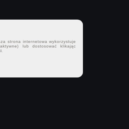
sza strona internetowa wykorzystuje
 aktywne) lub dostosować klikając
i
.
DOŁĄCZ DO 7PX.PL
Twoje portfolio i nowe