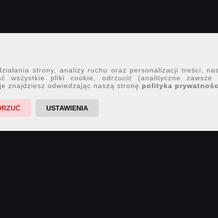
iałania strony, analizy ruchu oraz personalizacji treści, na
ć wszystkie pliki cookie, odrzucić (analityczne zawsze
je znajdziesz odwiedzając naszą stronę
polityka prywatnośc
DRZUĆ
USTAWIENIA