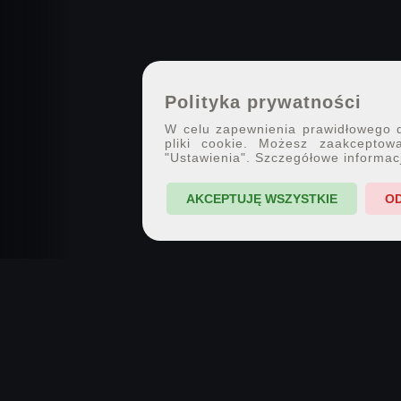
Polityka prywatności
W celu zapewnienia prawidłowego dz
pliki cookie. Możesz zaakceptowa
"Ustawienia". Szczegółowe informac
AKCEPTUJĘ WSZYSTKIE
O
7PX.PL · SPOŁECZNOŚĆ FOTOGRAFII