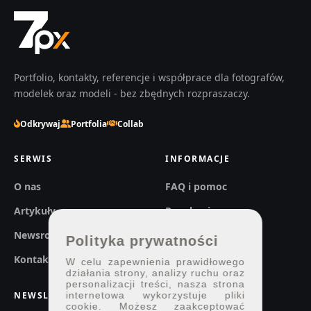
Portfolio, kontakty, referencje i współprace dla fotografów,
modelek oraz modeli - bez zbędnych rozpraszaczy.
Odkrywaj
Portfolia
Collab
SERWIS
INFORMACJE
O nas
FAQ i pomoc
Artykuły
Regulaminy
Newsroom
Prywatność
Polityka prywatności
Kontakt
W celu zapewnienia prawidłowego
działania strony, analizy ruchu oraz
personalizacji treści, nasza strona
NEWSLETTER
internetowa wykorzystuje pliki
cookie. Możesz zaakceptować