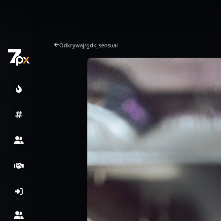
Odkrywaj
/
gdk_sensual