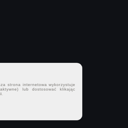
sza strona internetowa wykorzystuje
 aktywne) lub dostosować klikając
i
.