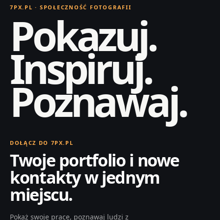
7PX.PL · SPOŁECZNOŚĆ FOTOGRAFII
Pokazuj.
Inspiruj.
Poznawaj.
DOŁĄCZ DO 7PX.PL
Twoje portfolio i nowe
kontakty w jednym
miejscu.
Pokaż swoje prace, poznawaj ludzi z