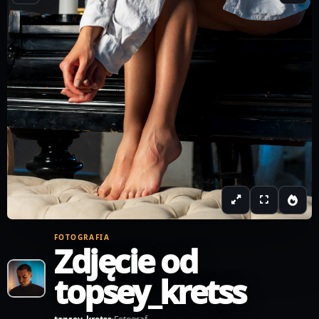
FOTOGRAFIA
Zdjęcie od
topsey_kretss