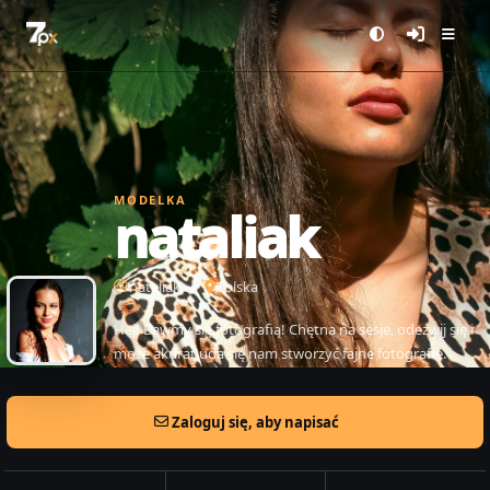
MODELKA
nataliak
nataliak
Polska
Hej! Bawmy się fotografią! Chętna na sesje, odezwij się i
może akurat uda się nam stworzyć fajne fotografie.
Zaloguj się, aby napisać