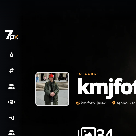
FOTOGRAF
kmjfo
kmjfoto_jarek
Dębno, Zac
34