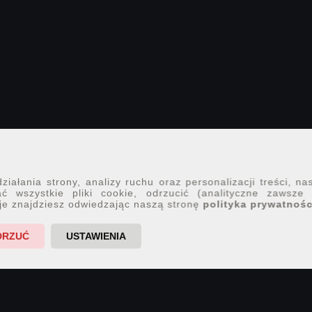
iałania strony, analizy ruchu oraz personalizacji treści, na
ć wszystkie pliki cookie, odrzucić (analityczne zawsze
je znajdziesz odwiedzając naszą stronę
polityka prywatnośc
DRZUĆ
USTAWIENIA