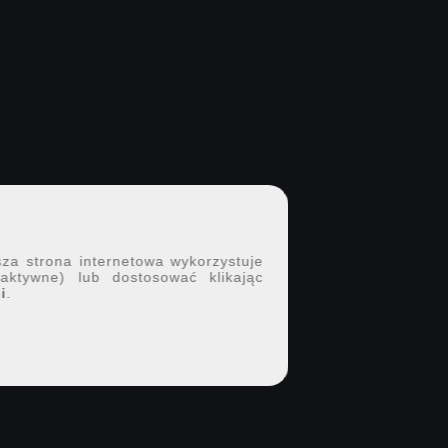
sza strona internetowa wykorzystuje
 aktywne) lub dostosować klikając
i
.