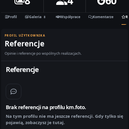
8
4
60
Profil
Galeria
Współprace
Komentarze
R
8
PROFIL UŻYTKOWNIKA
Referencje
Opinie i referencje po wspólnych realizacjach.
Referencje
Brak referencji na profilu km.foto.
Na tym profilu nie ma jeszcze referencji. Gdy tylko się
pojawią, zobaczysz je tutaj.