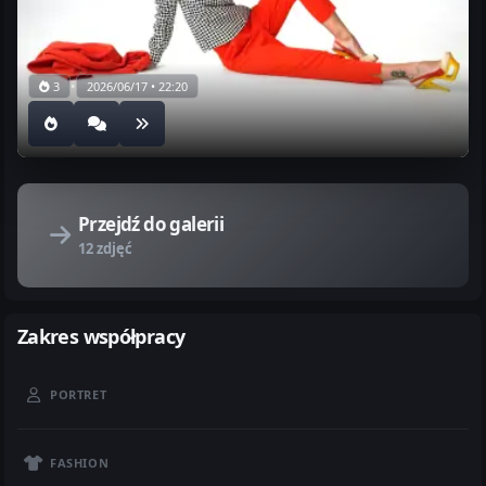
•
3
2026/06/17 • 22:20
Przejdź do galerii
12 zdjęć
Zakres współpracy
PORTRET
FASHION