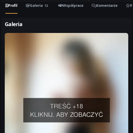
Profil
Galeria
Współprace
Komentarze
R
12
Galeria