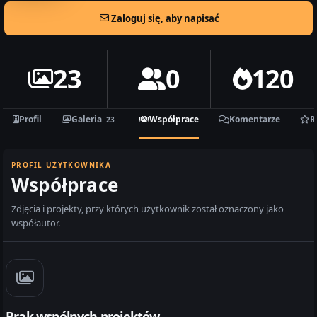
Zaloguj się, aby napisać
23
0
120
Profil
Galeria
Współprace
Komentarze
R
23
PROFIL UŻYTKOWNIKA
Współprace
Zdjęcia i projekty, przy których użytkownik został oznaczony jako
współautor.
Brak wspólnych projektów