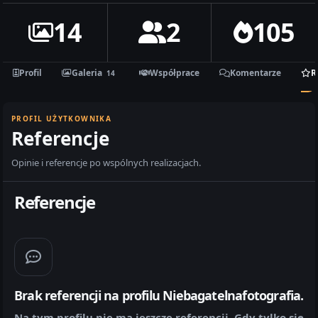
14
2
105
Profil
Galeria
Współprace
Komentarze
R
14
PROFIL UŻYTKOWNIKA
Referencje
Opinie i referencje po wspólnych realizacjach.
Referencje
Brak referencji na profilu Niebagatelnafotografia.
Na tym profilu nie ma jeszcze referencji. Gdy tylko się