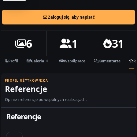
Zaloguj się, aby napisać
6
1
31
Profil
Galeria
Współprace
Komentarze
R
6
PROFIL UŻYTKOWNIKA
Referencje
Opinie i referencje po wspólnych realizacjach.
Referencje