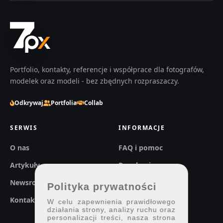
Portfolio, kontakty, referencje i współprace dla fotografów,
modelek oraz modeli - bez zbędnych rozpraszaczy.
Odkrywaj
Portfolia
Collab
SERWIS
INFORMACJE
O nas
FAQ i pomoc
Artykuły
Regulaminy
Newsroom
Prywatność
Polityka prywatności
Kontakt
W celu zapewnienia prawidłowego
działania strony, analizy ruchu oraz
personalizacji treści, nasza strona