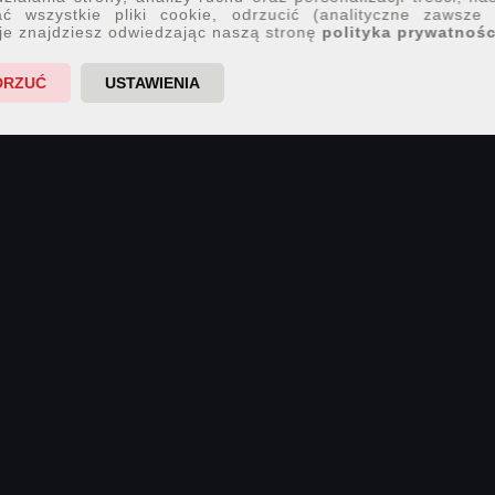
ć wszystkie pliki cookie, odrzucić (analityczne zawsze
je znajdziesz odwiedzając naszą stronę
polityka prywatnośc
DRZUĆ
USTAWIENIA
.
.