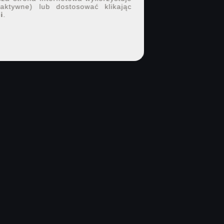
 aktywne) lub dostosować klikając
i
.
DOŁĄCZ DO 7PX.PL
Twoje portfolio i nowe
kontakty w jednym
miejscu.
Pokaż swoje prace, poznawaj ludzi z
branży i znajdź osoby do kolejnych sesji.