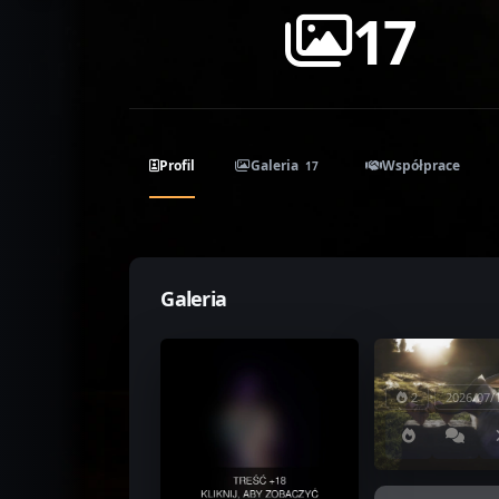
17
Profil
Galeria
Współprace
17
Galeria
•
2
2026/07/1