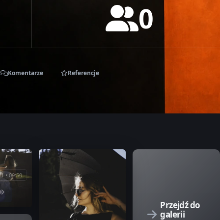
0
Komentarze
Referencje
1 • 09:50
Przejdź do
galerii