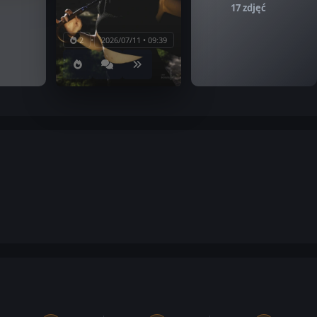
17 zdjęć
•
2
2026/07/11 • 09:39