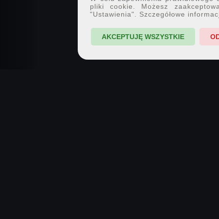
pliki cookie. Możesz zaakceptowa
"Ustawienia". Szczegółowe informac
AKCEPTUJĘ WSZYSTKIE
O
7PX.PL · SPOŁECZNOŚĆ FOTOGRAFII
Pokazuj
Inspiruj