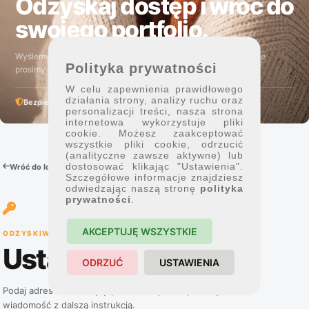
Odzyskaj dostęp i wróć do
swojego portfolio.
Wyślemy instrukcję wyłącznie na adres przypisany do konta. Nie
Polityka prywatności
prosimy o hasło ani kod 2FA.
W celu zapewnienia prawidłowego
działania strony, analizy ruchu oraz
Bezpiecznie
Przez e-mail
personalizacji treści, nasza strona
internetowa wykorzystuje pliki
cookie. Możesz zaakceptować
wszystkie pliki cookie, odrzucić
(analityczne zawsze aktywne) lub
dostosować klikając "Ustawienia".
Wróć do logowania
Szczegółowe informacje znajdziesz
odwiedzając naszą stronę
polityka
prywatności
.
AKCEPTUJĘ WSZYSTKIE
ODZYSKIWANIE KONTA
Ustaw nowe hasło
ODRZUĆ
USTAWIENIA
Podaj adres e-mail użyty podczas rejestracji. Otrzymasz
wiadomość z dalszą instrukcją.