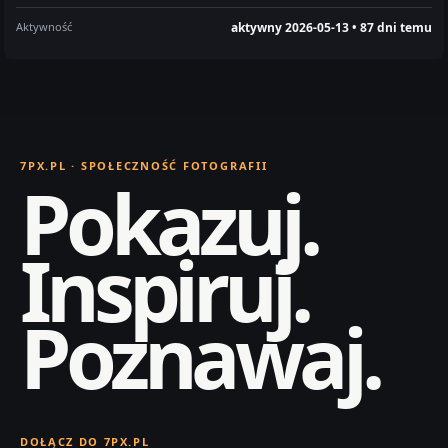
Aktywność
aktywny 2026-05-13 • 87 dni temu
7PX.PL · SPOŁECZNOŚĆ FOTOGRAFII
Pokazuj.
Inspiruj.
Poznawaj.
DOŁĄCZ DO 7PX.PL