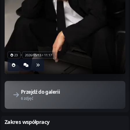
•
23
2026/05/13 • 11:17
Przejdź do galerii
6 zdjęć
Zakres współpracy