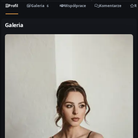
Profil
Galeria
Współprace
Komentarze
R
6
Galeria