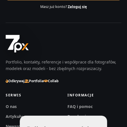
Masz już konto?
Zaloguj się
Portfolio, kontakty, referencje i współprace dla fotografów,
modelek oraz modeli - bez zbędnych rozpraszaczy.
Odkrywaj
Portfolia
Collab
SERWIS
INFORMACJE
O nas
FAQ i pomoc
Artykuły
Regulaminy
Newsroom
Prywatność