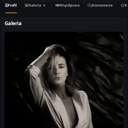
Profil
Galeria
Współprace
Komentarze
R
9
Galeria