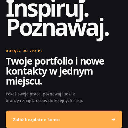
Inspiruj.
Poznawaj.
DOŁĄCZ DO 7PX.PL
Twoje portfolio i nowe
kontakty w jednym
miejscu.
Pokaż swoje prace, poznawaj ludzi z
branży i znajdź osoby do kolejnych sesji.
Załóż bezpłatne konto