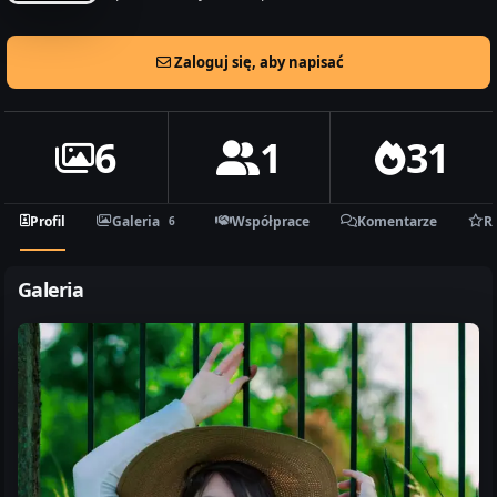
Zaloguj się, aby napisać
6
1
31
Profil
Galeria
Współprace
Komentarze
R
6
Galeria