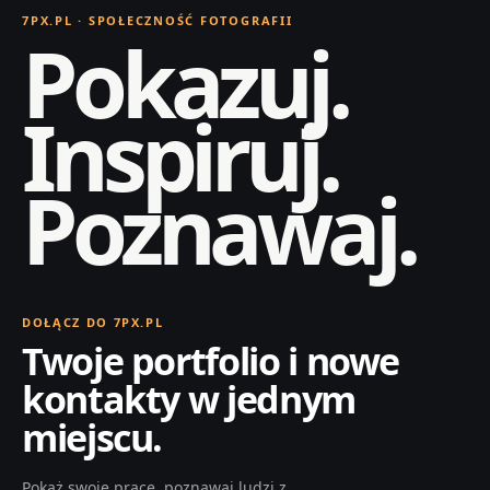
7PX.PL · SPOŁECZNOŚĆ FOTOGRAFII
Pokazuj.
Inspiruj.
Poznawaj.
DOŁĄCZ DO 7PX.PL
Twoje portfolio i nowe
kontakty w jednym
miejscu.
Pokaż swoje prace, poznawaj ludzi z