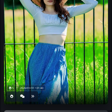
•
5
2026/01/31 • 01:40