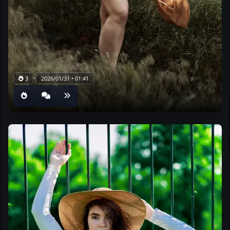
•
3
2026/01/31 • 01:41